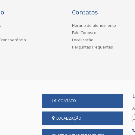
ão
Contatos
s
Horário de atendimento
Fale Conosco
 Transparência
Localização
Perguntas Frequentes
CONTATO
A
J
LOCALIZAÇÃO
C