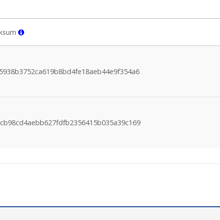
cksum
5938b3752ca619b8bd4fe18aeb44e9f354a6
cb98cd4aebb627fdfb2356415b035a39c169