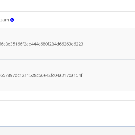
ksum
66c8e35166f2ae444c680f284d66263e6223
e657897dc1211528c56e42fc04a3170a154f