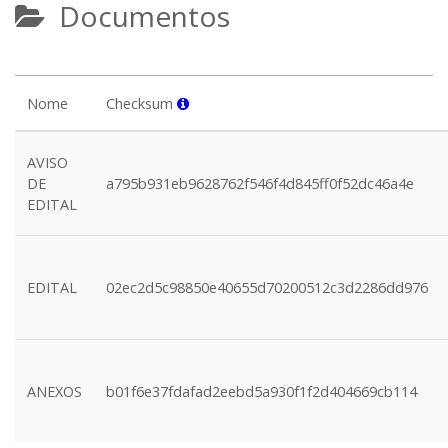
Documentos
Nome
Checksum
AVISO
DE
a795b931eb9628762f546f4d845ff0f52dc46a4e
EDITAL
EDITAL
02ec2d5c98850e40655d70200512c3d2286dd976
ANEXOS
b01f6e37fdafad2eebd5a930f1f2d404669cb114