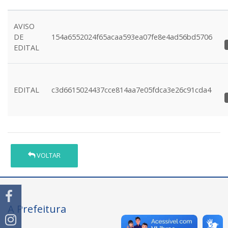
AVISO
DE
154a6552024f65acaa593ea07fe8e4ad56bd5706
EDITAL
EDITAL
c3d6615024437cce814aa7e05fdca3e26c91cda4
VOLTAR
A Prefeitura