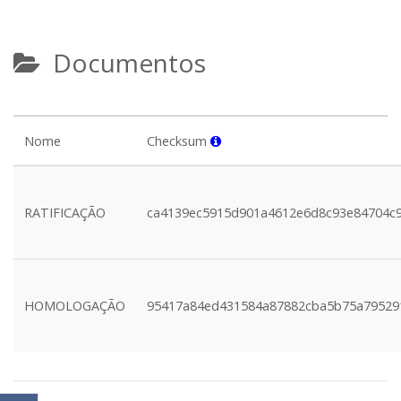
Documentos
Nome
Checksum
RATIFICAÇÃO
ca4139ec5915d901a4612e6d8c93e84704c
HOMOLOGAÇÃO
95417a84ed431584a87882cba5b75a79529