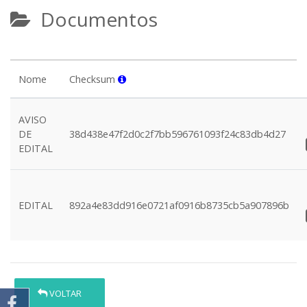
Documentos
Nome
Checksum
AVISO
DE
38d438e47f2d0c2f7bb596761093f24c83db4d27
EDITAL
EDITAL
892a4e83dd916e0721af0916b8735cb5a907896b
VOLTAR