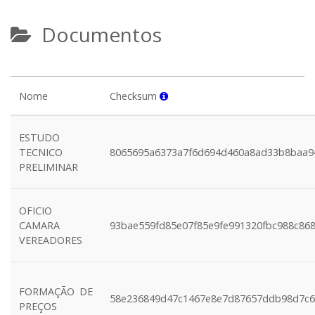
Documentos
Nome
Checksum
ESTUDO
TECNICO
8065695a6373a7f6d694d460a8ad33b8baa9
PRELIMINAR
OFICIO
CAMARA
93bae559fd85e07f85e9fe991320fbc988c86
VEREADORES
FORMAÇÃO DE
58e236849d47c1467e8e7d87657ddb98d7c6
PREÇOS