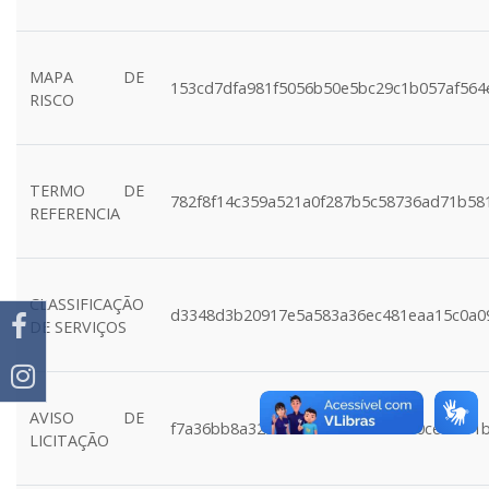
MAPA DE
153cd7dfa981f5056b50e5bc29c1b057af564
RISCO
TERMO DE
782f8f14c359a521a0f287b5c58736ad71b58
REFERENCIA
CLASSIFICAÇÃO
d3348d3b20917e5a583a36ec481eaa15c0a0
DE SERVIÇOS
AVISO DE
f7a36bb8a3236bc4885cda23d8b80ce30f11
LICITAÇÃO