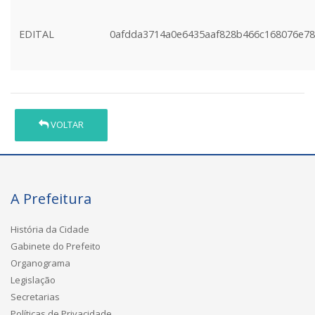
EDITAL
0afdda3714a0e6435aaf828b466c168076e78
VOLTAR
A Prefeitura
História da Cidade
Gabinete do Prefeito
Organograma
Legislação
Secretarias
Políticas de Privacidade