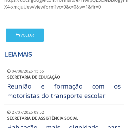
https://docs.google.com/forms/d/e/1FAIpQLScxeBBi6g
X4-xmcjuUew/viewform?vc=0&c=0&w=1&flr=0
VOLTAR
LEIA MAIS
04/08/2026 15:55
SECRETARIA DE EDUCAÇÃO
Reunião e formação com os
motoristas do transporte escolar
27/07/2026 09:52
SECRETARIA DE ASSISTÊNCIA SOCIAL
Habitação mais dignidade para