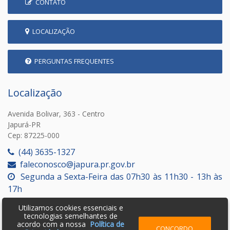
CONTATO
LOCALIZAÇÃO
PERGUNTAS FREQUENTES
Localização
Avenida Bolivar, 363 - Centro
Japurá-PR
Cep: 87225-000
(44) 3635-1327
faleconosco@japura.pr.gov.br
Segunda a Sexta-Feira das 07h30 às 11h30 - 13h às
17h
Utilizamos cookies essenciais e
tecnologias semelhantes de
acordo com a nossa
Política de
CONCORDO