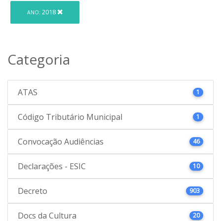
2018
ANO:
Categoria
ATAS
1
Código Tributário Municipal
1
Convocação Audiências
46
Declarações - ESIC
10
Decreto
903
Docs da Cultura
20