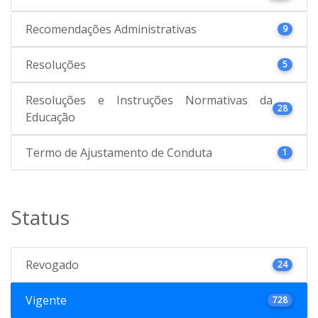
Recomendações Administrativas
9
Resoluções
5
Resoluções e Instruções Normativas da
28
Educação
Termo de Ajustamento de Conduta
1
Status
Revogado
24
Vigente
728