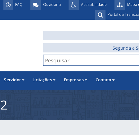
FAQ
Ouvidoria
Acessibilidade
Mapa d
Portal da Transp
Segunda a S
Servidor
Licitações
Empresas
Contato
22