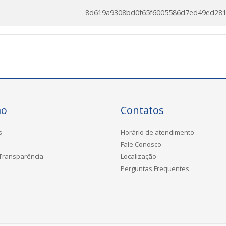
8d619a9308bd0f65f6005586d7ed49ed28
ão
Contatos
s
Horário de atendimento
Fale Conosco
 Transparência
Localização
Perguntas Frequentes