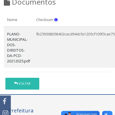
Documentos
Nome
Checksum
PLANO-
fb259368058402cacd94dcfa1205cf109f3cae75
MUNICIPAL-
DOS-
DIREITOS-
DA-PCD-
20212025.pdf
VOLTAR
A Prefeitura