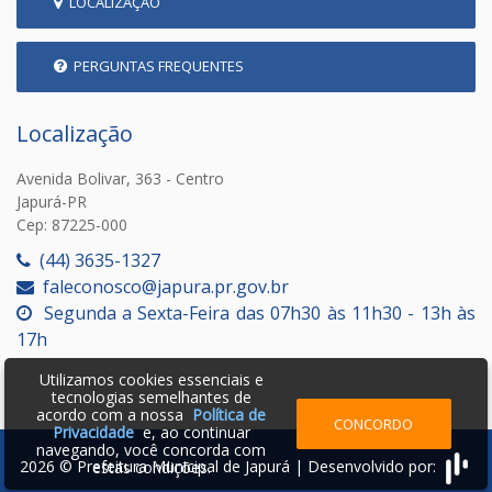
LOCALIZAÇÃO
PERGUNTAS FREQUENTES
Localização
Avenida Bolivar, 363 - Centro
Japurá-PR
Cep: 87225-000
(44) 3635-1327
faleconosco@japura.pr.gov.br
Segunda a Sexta-Feira das 07h30 às 11h30 - 13h às
17h
Utilizamos cookies essenciais e
tecnologias semelhantes de
acordo com a nossa
Política de
CONCORDO
Privacidade
e, ao continuar
navegando, você concorda com
2026 © Prefeitura Municipal de Japurá | Desenvolvido por:
estas condições.