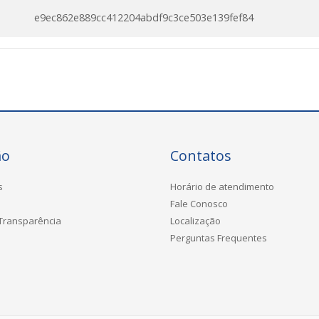
e9ec862e889cc412204abdf9c3ce503e139fef84
ão
Contatos
s
Horário de atendimento
Fale Conosco
 Transparência
Localização
Perguntas Frequentes