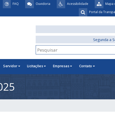
FAQ
Ouvidoria
Acessibilidade
Mapa d
Portal da Transp
Segunda a S
Servidor
Licitações
Empresas
Contato
025