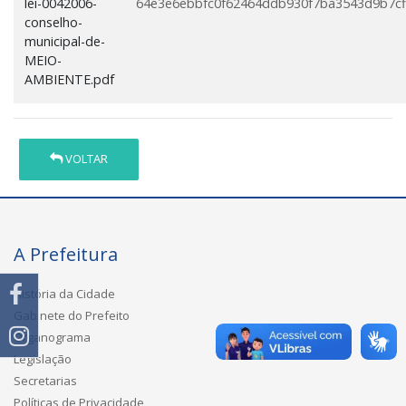
lei-0042006-
64e3e6ebbfc0f62464ddb930f7ba3543d9b7cf
conselho-
municipal-de-
MEIO-
AMBIENTE.pdf
VOLTAR
A Prefeitura
História da Cidade
Gabinete do Prefeito
Organograma
Legislação
Secretarias
Políticas de Privacidade