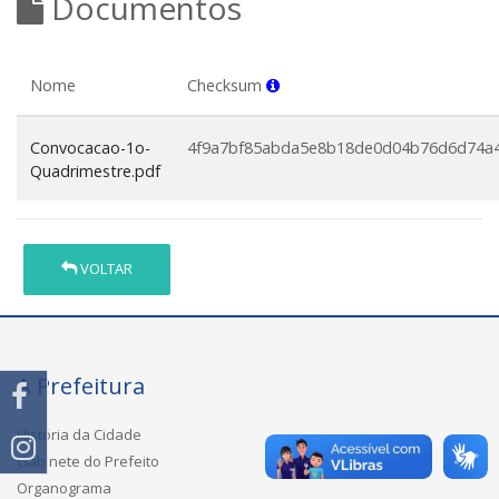
Documentos
Nome
Checksum
Convocacao-1o-
4f9a7bf85abda5e8b18de0d04b76d6d74a4
Quadrimestre.pdf
VOLTAR
A Prefeitura
História da Cidade
Gabinete do Prefeito
Organograma