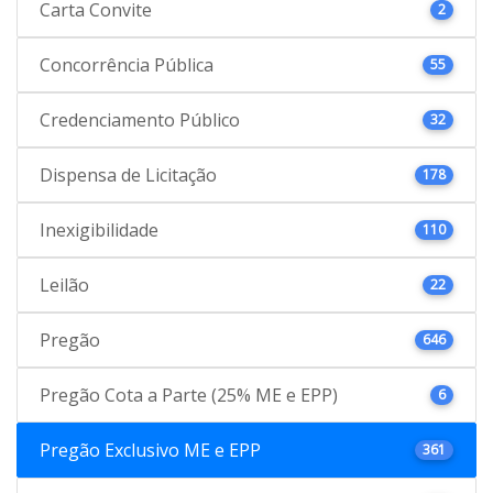
Carta Convite
2
Concorrência Pública
55
Credenciamento Público
32
Dispensa de Licitação
178
Inexigibilidade
110
Leilão
22
Pregão
646
Pregão Cota a Parte (25% ME e EPP)
6
Pregão Exclusivo ME e EPP
361