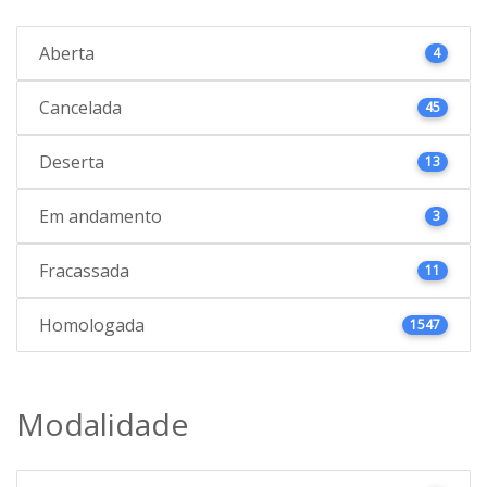
Aberta
4
Cancelada
45
Deserta
13
Em andamento
3
Fracassada
11
Homologada
1547
Modalidade