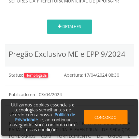
SETORES DA PREFEITURA MUNICIPAL DE JAPURÁ-PR
DETALHES
Pregão Exclusivo ME e EPP 9/2024
Status:
Abertura:
17/04/2024 08:30
Homologada
Publicado em:
03/04/2024
Utilizamos cookies essenciais e
tecnologias semelhantes de
Objeto:
acordo com a nossa
Política de
CONCORDO
Privacidade
e, ao continuar
REGISTRO DE PREÇOS PARA CONTRATAÇÃO DE EMPRESA
navegando, você concorda com
PARA PRESTAÇÃO FUTURA E EVENTRUAL DE SERVIÇOS
estas condições.
FUNERÁRIOS COM FORNECIMENTO DE URNAS E