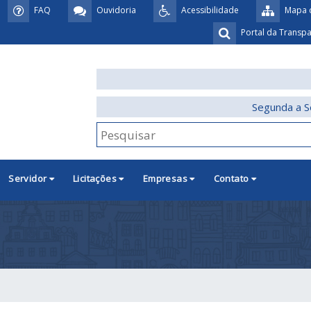
FAQ
Ouvidoria
Acessibilidade
Mapa d
Portal da Transp
Segunda a S
Servidor
Licitações
Empresas
Contato