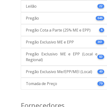
Leilão
22
Pregão
646
Pregão Cota a Parte (25% ME e EPP)
6
Pregão Exclusivo ME e EPP
361
Pregão Exclusivo ME e EPP (Local e
83
Regional)
Pregão Exclusivo Me/EPP/MEI (Local)
49
Tomada de Preço
79
Fornecedores