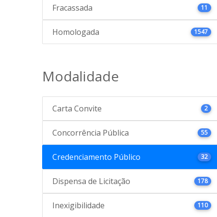
Fracassada
11
Homologada
1547
Modalidade
Carta Convite
2
Concorrência Pública
55
Credenciamento Público
32
Dispensa de Licitação
178
Inexigibilidade
110