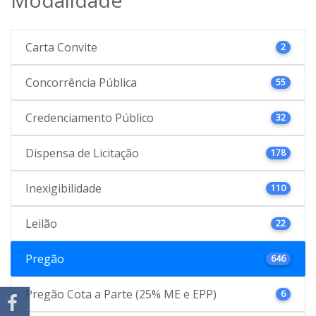
Carta Convite
2
Concorrência Pública
55
Credenciamento Público
32
Dispensa de Licitação
178
Inexigibilidade
110
Leilão
22
Pregão
646
Pregão Cota a Parte (25% ME e EPP)
6