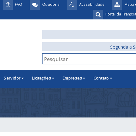
FAQ
Ouvidoria
Acessibilidade
Mapa d
Portal da Transp
Segunda a S
Servidor
Licitações
Empresas
Contato
5