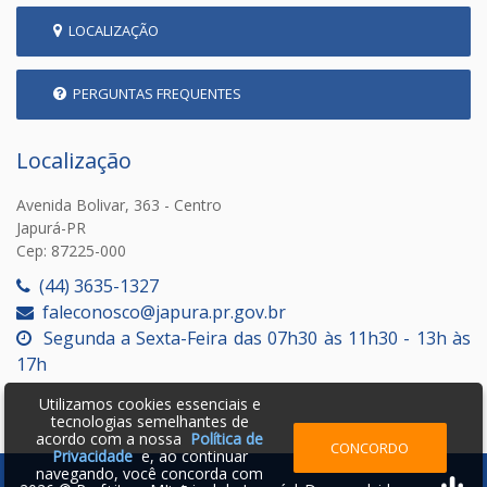
LOCALIZAÇÃO
PERGUNTAS FREQUENTES
Localização
Avenida Bolivar, 363 - Centro
Japurá-PR
Cep: 87225-000
(44) 3635-1327
faleconosco@japura.pr.gov.br
Segunda a Sexta-Feira das 07h30 às 11h30 - 13h às
17h
Utilizamos cookies essenciais e
tecnologias semelhantes de
acordo com a nossa
Política de
CONCORDO
Privacidade
e, ao continuar
navegando, você concorda com