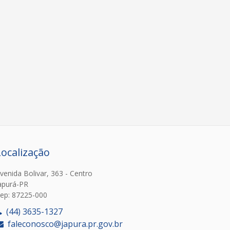
Localização
venida Bolivar, 363 - Centro
apurá-PR
ep: 87225-000
(44) 3635-1327
faleconosco@japura.pr.gov.br