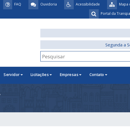
FAQ
Ouvidoria
Acessibilidade
Mapa d
Portal da Transp
Segunda a S
Servidor
Licitações
Empresas
Contato
7