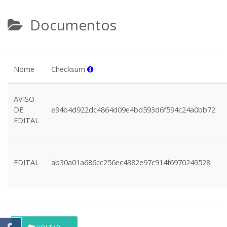
Documentos
Nome
Checksum
AVISO
DE
e94b4d922dc4864d09e4bd593d6f594c24a0bb72
EDITAL
EDITAL
ab30a01a686cc256ec4382e97c914f6970249528