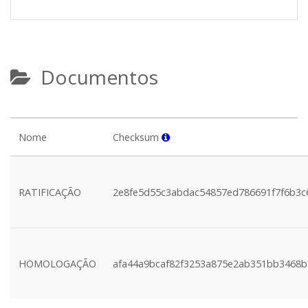
Documentos
Nome
Checksum
RATIFICAÇÃO
2e8fe5d55c3abdac54857ed786691f7f6b3c
HOMOLOGAÇÃO
afa44a9bcaf82f3253a875e2ab351bb3468b