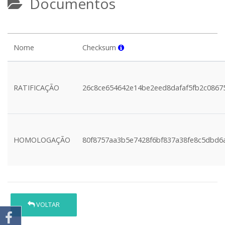
Documentos
Nome
Checksum
RATIFICAÇÃO
26c8ce654642e14be2eed8dafaf5fb2c0867
HOMOLOGAÇÃO
80f8757aa3b5e7428f6bf837a38fe8c5dbd6
VOLTAR