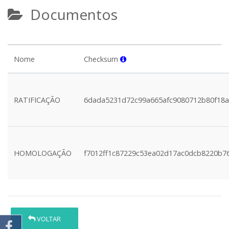
Documentos
Nome
Checksum
RATIFICAÇÃO
6dada5231d72c99a665afc9080712b80f18
HOMOLOGAÇÃO
f7012ff1c87229c53ea02d17ac0dcb8220b7
VOLTAR