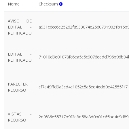
Nome
Checksum
AVISO DE
EDITAL -
a931c6cc6e25262f8933074e25607919021b15b
RETIFICADO
EDITAL -
71010d9e01078fc6ea5c5c9076eedd796b96b94
RETIFICADO
PARECFER
cf7a49ffd9a3cd4c1052c5a5ed4edd0e42555f17
RECURSO
VISTAS -
2df686e55717b9f2e8d58a8d0b01c65bd4c9d89
RECURSO