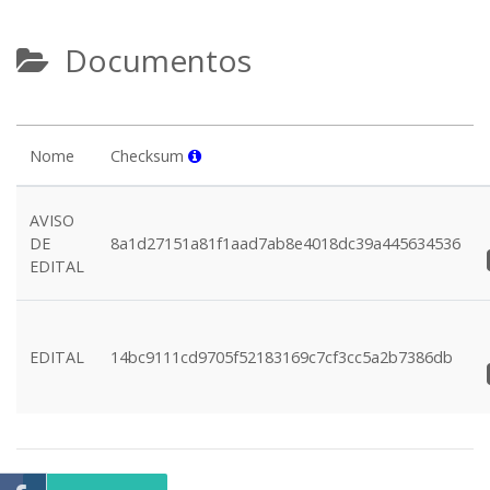
Documentos
Nome
Checksum
AVISO
DE
8a1d27151a81f1aad7ab8e4018dc39a445634536
EDITAL
EDITAL
14bc9111cd9705f52183169c7cf3cc5a2b7386db