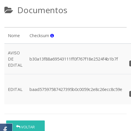
Documentos
Nome
Checksum
AVISO
DE
b30a13f88a69543111ff0f767f18e2524f4b1b7f
EDITAL
EDITAL
baad57597587427395b0c0059c2e8c26ecc8c59e
VOLTAR