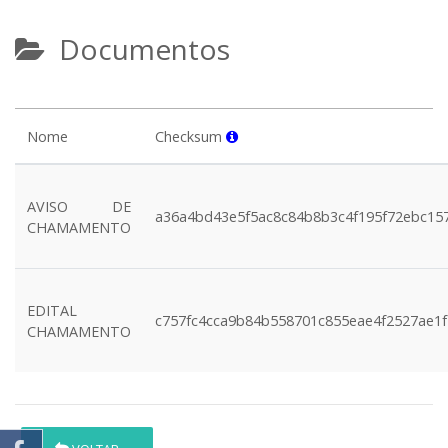
Documentos
Nome
Checksum
AVISO DE
a36a4bd43e5f5ac8c84b8b3c4f195f72ebc15
CHAMAMENTO
EDITAL
c757fc4cca9b84b558701c855eae4f2527ae1
CHAMAMENTO