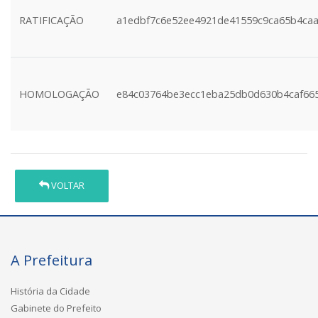
RATIFICAÇÃO
a1edbf7c6e52ee4921de41559c9ca65b4ca
HOMOLOGAÇÃO
e84c03764be3ecc1eba25db0d630b4caf66
VOLTAR
A Prefeitura
História da Cidade
Gabinete do Prefeito