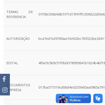
TERMO DE
01f38c038d4db51f1d15f47ffc309d22d03e
REFERENCIA
AUTORIZAÇÃO
bca7ed7a39769aa7cbfd2bc765522be2641
EDITAL
4f0a1b5bfe51f0fa9378995841b1624b4bf1
DOCUMENTOS
017ba577319cd06d4ed2059d0aa0985a791
EMPRESA