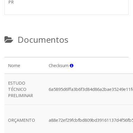
PR
Documentos
Nome
Checksum
ESTUDO
TÉCNICO
6a5895d6ffa3b6f3d84d86a2bae35249e11f
PRELIMINAR
ORÇAMENTO
a88e72ef29fcbfbd809bd39161137d4f56fb