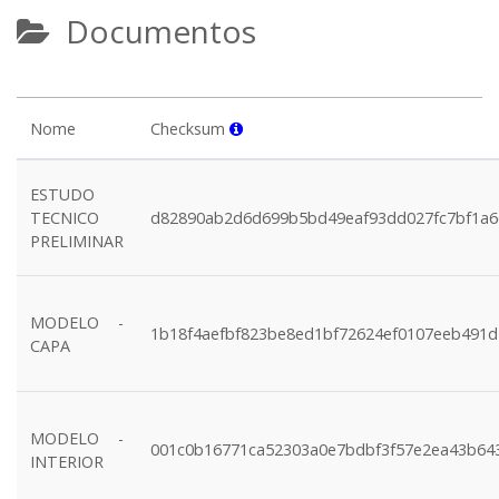
Documentos
Nome
Checksum
ESTUDO
TECNICO
d82890ab2d6d699b5bd49eaf93dd027fc7bf1a6
PRELIMINAR
MODELO -
1b18f4aefbf823be8ed1bf72624ef0107eeb491d
CAPA
MODELO -
001c0b16771ca52303a0e7bdbf3f57e2ea43b64
INTERIOR