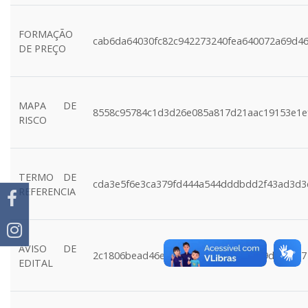
FORMAÇÃO
cab6da64030fc82c942273240fea640072a69d4
DE PREÇO
MAPA DE
8558c95784c1d3d26e085a817d21aac19153e1e
RISCO
TERMO DE
cda3e5f6e3ca379fd444a544dddbdd2f43ad3d3
REFERENCIA
AVISO DE
2c1806bead46ea21b739bf00f8161f7f9d2ce937
EDITAL