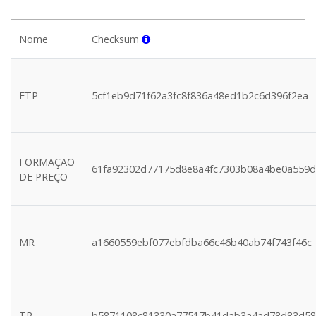
Nome
Checksum
ETP
5cf1eb9d71f62a3fc8f836a48ed1b2c6d396f2ea
FORMAÇÃO
61fa92302d77175d8e8a4fc7303b08a4be0a559d
DE PREÇO
MR
a1660559ebf077ebfdba66c46b40ab74f743f46c
TR
b5871108c81330a77517b41dab3a4ad78d83d58