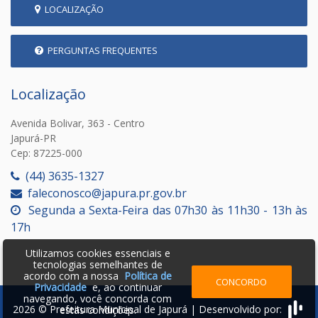
LOCALIZAÇÃO
PERGUNTAS FREQUENTES
Localização
Avenida Bolivar, 363 - Centro
Japurá-PR
Cep: 87225-000
(44) 3635-1327
faleconosco@japura.pr.gov.br
Segunda a Sexta-Feira das 07h30 às 11h30 - 13h às
17h
Utilizamos cookies essenciais e
tecnologias semelhantes de
acordo com a nossa
Política de
CONCORDO
Privacidade
e, ao continuar
navegando, você concorda com
2026 © Prefeitura Municipal de Japurá | Desenvolvido por:
estas condições.