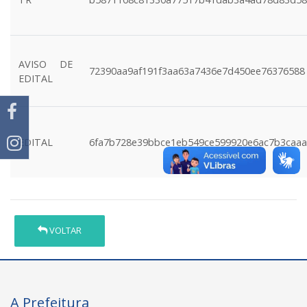
AVISO DE
72390aa9af191f3aa63a7436e7d450ee76376588
EDITAL
EDITAL
6fa7b728e39bbce1eb549ce599920e6ac7b3caaa
VOLTAR
A Prefeitura