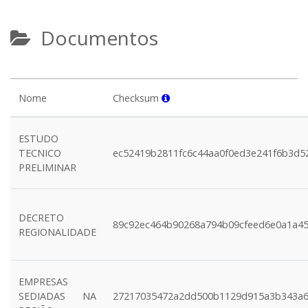
Documentos
Nome
Checksum
ESTUDO
TECNICO
ec52419b2811fc6c44aa0f0ed3e241f6b3d5
PRELIMINAR
DECRETO
89c92ec464b90268a794b09cfeed6e0a1a4
REGIONALIDADE
EMPRESAS
SEDIADAS NA
27217035472a2dd500b1129d915a3b343a6