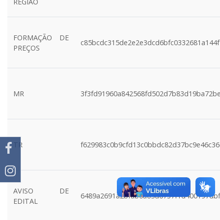
REGIÃO
FORMAÇÃO DE
c85bcdc315de2e2e3dcd6bfc0332681a144
PREÇOS
MR
3f3fd91960a842568fd502d7b83d19ba72b
TR
f629983c0b9cfd13c0bbdc82d37bc9e46c3
AVISO DE
6489a2691a2bfab6a65d6737f1d400197dbf
EDITAL