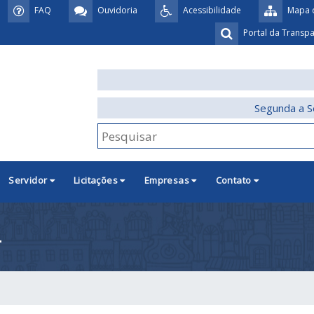
FAQ
Ouvidoria
Acessibilidade
Mapa d
Portal da Transp
Segunda a S
Servidor
Licitações
Empresas
Contato
4