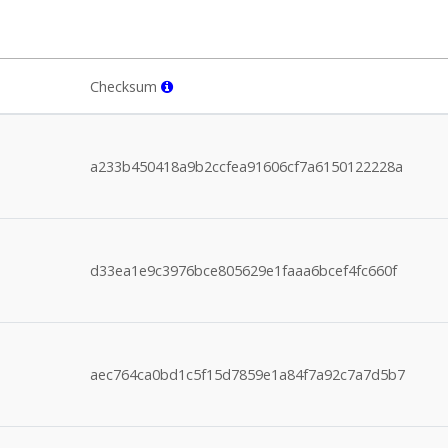
Checksum
a233b450418a9b2ccfea91606cf7a6150122228a
d33ea1e9c3976bce805629e1faaa6bcef4fc660f
aec764ca0bd1c5f15d7859e1a84f7a92c7a7d5b7