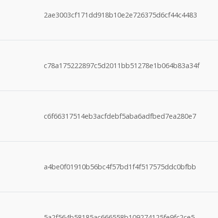
2ae3003cf171dd918b10e2e726375d6cf44c4483
c78a175222897c5d2011bb51278e1b064b83a34f
c6f66317514eb3acfdebf5aba6adfbed7ea280e7
a4be0f01910b56bc4f57bd1f4f517575ddc0bfbb
5a2f564b58185ac666558b109274125fe9fc2ce5