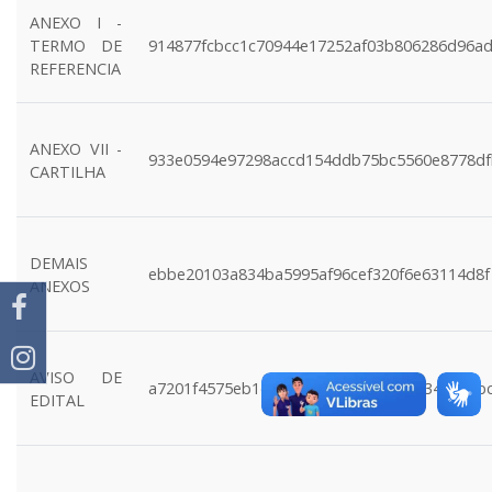
ANEXO I -
TERMO DE
914877fcbcc1c70944e17252af03b806286d96a
REFERENCIA
ANEXO VII -
933e0594e97298accd154ddb75bc5560e8778df
CARTILHA
DEMAIS
ebbe20103a834ba5995af96cef320f6e63114d8f
ANEXOS
AVISO DE
a7201f4575eb1cdad4001e3191f5bfb9342650b
EDITAL