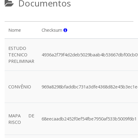
Documentos
Nome
Checksum
ESTUDO
TECNICO
4936a2f79f4d2deb5029baab4b53667dbf00cb0
PRELIMINAR
CONVÊNIO
969a8298bfaddbc731a3dfe4368d82e45b3ec1e
MAPA DE
68eecaadb2452f0ef54fbe7950af533b5009f6b1
RISCO