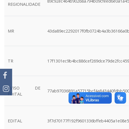
89c92ec464b90268a794b09cfeed6e0a1a4
REGIONALIDADE
MR
43da89ec2292017f0fb0724b4a3b36166a0
TR
17f1301ec9b4bc886cef269dce79de2fcc45
AVISO DE
77ab97036891a57715bcf4a843440fdbb50
EDITAL
EDITAL
3f7d70177f192f9601336bffeb4405a1e08e