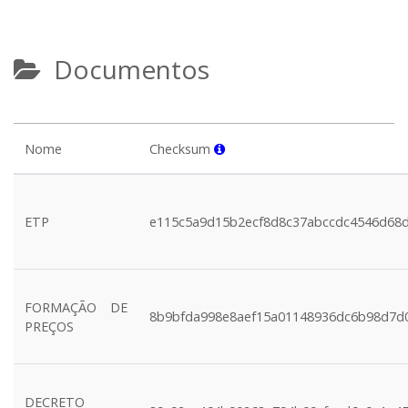
Documentos
Nome
Checksum
ETP
e115c5a9d15b2ecf8d8c37abccdc4546d68
FORMAÇÃO DE
8b9bfda998e8aef15a01148936dc6b98d7d
PREÇOS
DECRETO