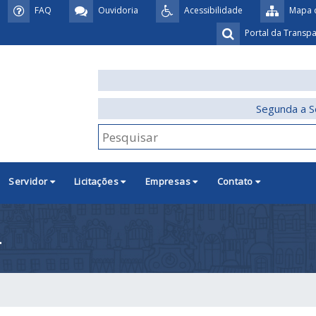
FAQ
Ouvidoria
Acessibilidade
Mapa d
Portal da Transp
Segunda a S
Servidor
Licitações
Empresas
Contato
4