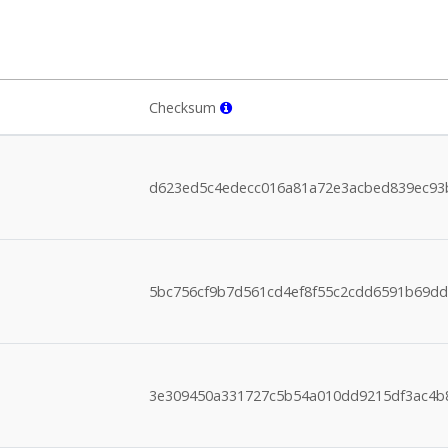
Checksum
d623ed5c4edecc016a81a72e3acbed839ec93
5bc756cf9b7d561cd4ef8f55c2cdd6591b69dd
3e309450a331727c5b54a010dd9215df3ac4b