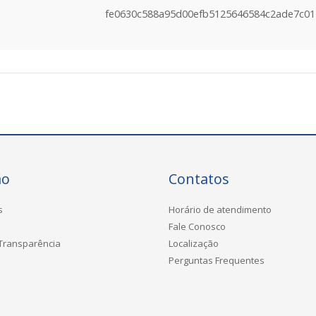
fe0630c588a95d00efb5125646584c2ade7c01
ão
Contatos
s
Horário de atendimento
Fale Conosco
 Transparência
Localização
Perguntas Frequentes