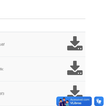
b8f
8c
8f3