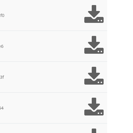
f0
e6
3f
54