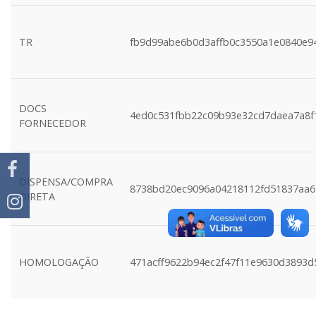
TR
fb9d99abe6b0d3affb0c3550a1e0840e94
DOCS
4ed0c531fbb22c09b93e32cd7daea7a8f
FORNECEDOR
DISPENSA/COMPRA
8738bd20ec9096a04218112fd51837aa
DIRETA
HOMOLOGAÇÃO
471acff9622b94ec2f47f11e9630d3893d