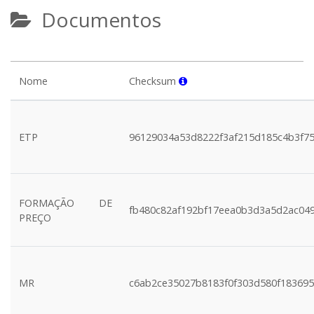
Documentos
Nome
Checksum
ETP
96129034a53d8222f3af215d185c4b3f7
FORMAÇÃO DE
fb480c82af192bf17eea0b3d3a5d2ac04
PREÇO
MR
c6ab2ce35027b8183f0f303d580f18369