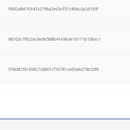
ff692d86703433279ba2e03cf51345dc0a2d185f
66103c7f822ec6e9e588b41e9bde16111b10bec1
978d81f6165827c8801cf7d781ce63a6275b53f8