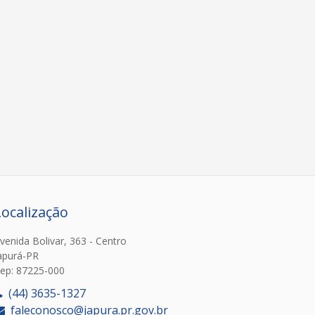
Localização
venida Bolivar, 363 - Centro
apurá-PR
ep: 87225-000
(44) 3635-1327
faleconosco@japura.pr.gov.br