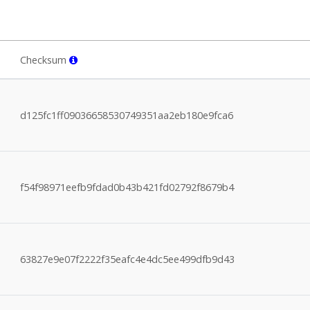
Checksum
d125fc1ff09036658530749351aa2eb180e9fca6
f54f98971eefb9fdad0b43b421fd02792f8679b4
63827e9e07f2222f35eafc4e4dc5ee499dfb9d43