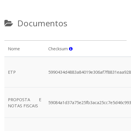
Documentos
Nome
Checksum
ETP
5990434d4883a84019e306af7f8831eaa92
PROPOSTA E
59084a1d37a75e25fb3aca25cc7e5d46c99
NOTAS FISCAIS