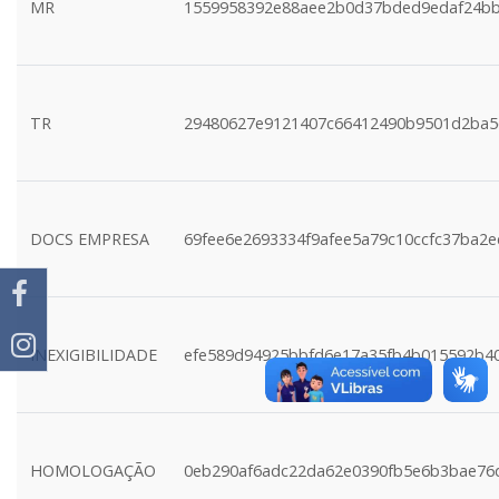
MR
1559958392e88aee2b0d37bded9edaf24b
TR
29480627e9121407c66412490b9501d2ba5
DOCS EMPRESA
69fee6e2693334f9afee5a79c10ccfc37ba2e
INEXIGIBILIDADE
efe589d94925bbfd6e17a35fb4b015592b4
HOMOLOGAÇÃO
0eb290af6adc22da62e0390fb5e6b3bae76