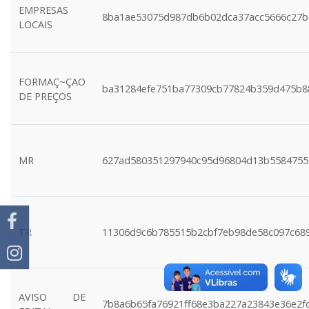
EMPRESAS
8ba1ae53075d987db6b02dca37acc5666c27b
LOCAIS
FORMAÇ~ÇAO
ba31284efe751ba77309cb77824b359d475b8
DE PREÇOS
MR
627ad580351297940c95d96804d13b5584755
TR
11306d9c6b785515b2cbf7eb98de58c097c68
AVISO DE
7b8a6b65fa76921ff68e3ba227a23843e36e2f