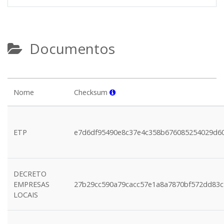
Documentos
Nome
Checksum
ETP
e7d6df95490e8c37e4c358b676085254029d6
DECRETO
EMPRESAS
27b29cc590a79cacc57e1a8a7870bf572dd83
LOCAIS