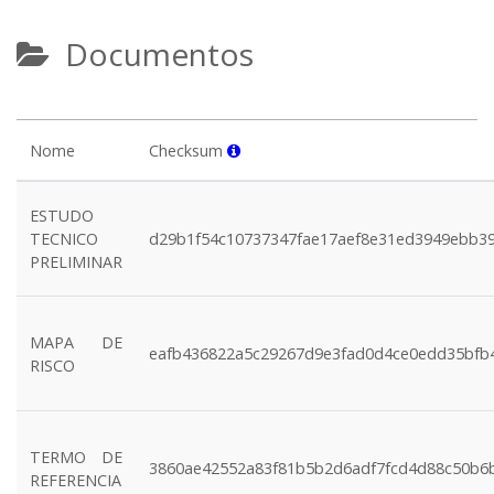
Documentos
Nome
Checksum
ESTUDO
TECNICO
d29b1f54c10737347fae17aef8e31ed3949ebb3
PRELIMINAR
MAPA DE
eafb436822a5c29267d9e3fad0d4ce0edd35bfb
RISCO
TERMO DE
3860ae42552a83f81b5b2d6adf7fcd4d88c50b6
REFERENCIA