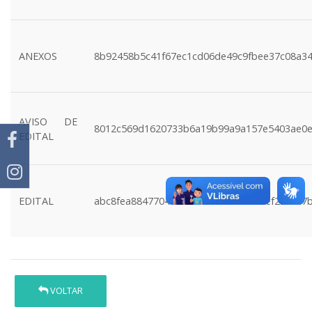
ANEXOS
8b92458b5c41f67ec1cd06de49c9fbee37c08a3
AVISO DE
8012c569d1620733b6a19b99a9a157e5403ae0
EDITAL
EDITAL
abc8fea884770417e2cb76311abe579ef22eec7
VOLTAR