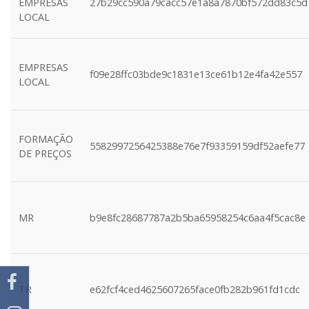
EMPRESAS
27b29cc590a79cacc57e1a8a7870bf572dd83c5d
LOCAL
EMPRESAS
f09e28ffc03bde9c1831e13ce61b12e4fa42e557
LOCAL
FORMAÇÃO
5582997256425388e76e7f93359159df52aefe77
DE PREÇOS
MR
b9e8fc28687787a2b5ba65958254c6aa4f5cac8e
TR
e62fcf4ced4625607265face0fb282b961fd1cdc