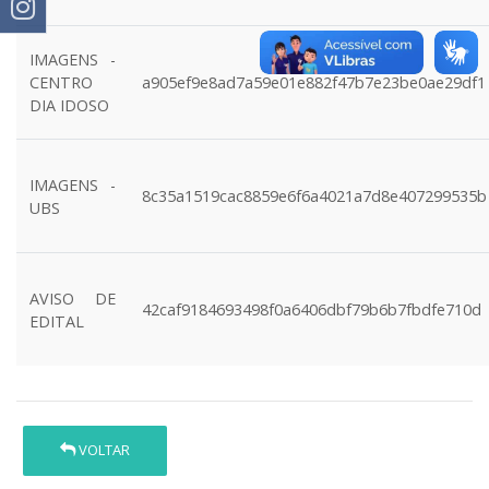
IMAGENS -
CENTRO
a905ef9e8ad7a59e01e882f47b7e23be0ae29df1
DIA IDOSO
IMAGENS -
8c35a1519cac8859e6f6a4021a7d8e407299535b
UBS
AVISO DE
42caf9184693498f0a6406dbf79b6b7fbdfe710d
EDITAL
VOLTAR