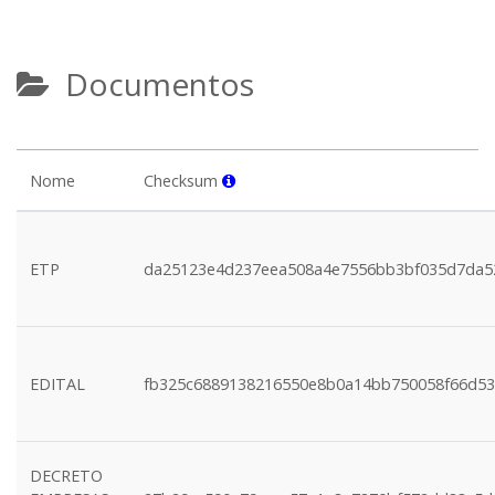
Documentos
Nome
Checksum
ETP
da25123e4d237eea508a4e7556bb3bf035d7da5
EDITAL
fb325c6889138216550e8b0a14bb750058f66d53
DECRETO