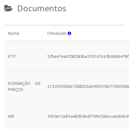
Documentos
Nome
Checksum
ETP
57bee7ea055b583ba3101d7ce3b0deb476f
FORMAÇÃO DE
2132039260e7288203a049397ab71fd0528
PREÇOS
MR
41b9e12e81a465b9edf169cf26eccae664c6