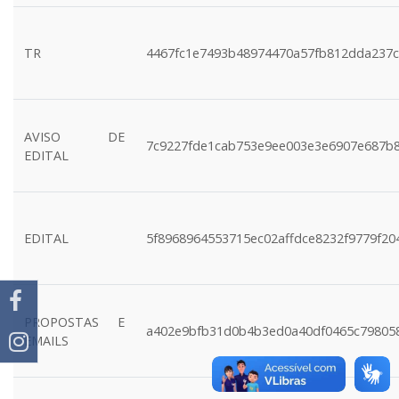
TR
4467fc1e7493b48974470a57fb812dda237c
AVISO DE
7c9227fde1cab753e9ee003e3e6907e687b
EDITAL
EDITAL
5f8968964553715ec02affdce8232f9779f20
PROPOSTAS E
a402e9bfb31d0b4b3ed0a40df0465c79805
EMAILS