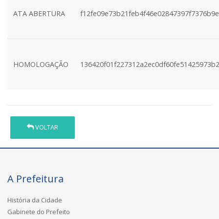
ATA ABERTURA
f12fe09e73b21feb4f46e02847397f7376b9
HOMOLOGAÇÃO
136420f01f227312a2ec0df60fe51425973b2
VOLTAR
A Prefeitura
História da Cidade
Gabinete do Prefeito