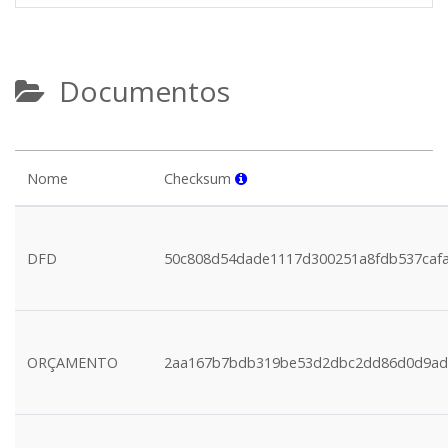
Documentos
Nome
Checksum
DFD
50c808d54dade1117d300251a8fdb537caf
ORÇAMENTO
2aa167b7bdb319be53d2dbc2dd86d0d9ad