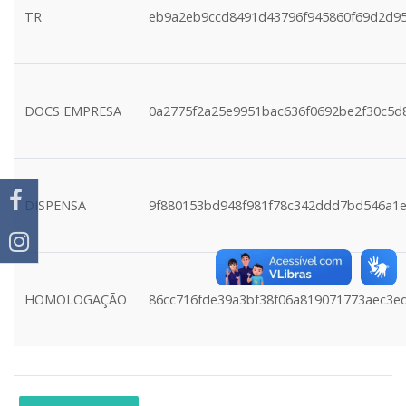
TR
eb9a2eb9ccd8491d43796f945860f69d2d9
DOCS EMPRESA
0a2775f2a25e9951bac636f0692be2f30c5d
DISPENSA
9f880153bd948f981f78c342ddd7bd546a1
HOMOLOGAÇÃO
86cc716fde39a3bf38f06a819071773aec3e