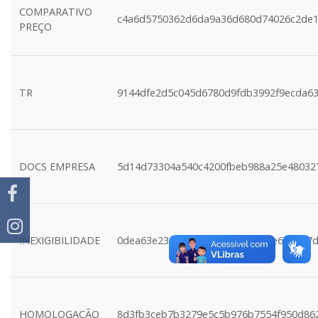
COMPARATIVO
c4a6d5750362d6da9a36d680d74026c2de
PREÇO
TR
9144dfe2d5c045d6780d9fdb3992f9ecda6
DOCS EMPRESA
5d14d73304a540c4200fbeb988a25e48032
INEXIGIBILIDADE
0dea63e232fabefba27a72fa3982e62d047
HOMOLOGAÇÃO
8d3fb3ceb7b3279e5c5b976b7554f950d86