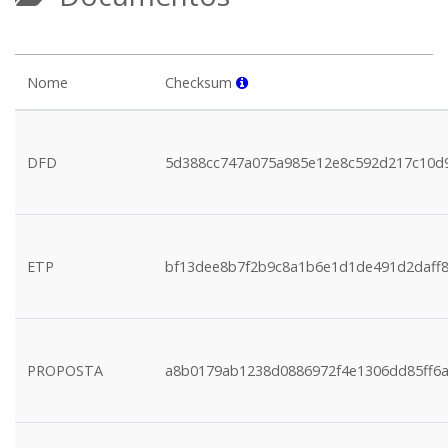
Nome
Checksum
DFD
5d388cc747a075a985e12e8c592d217c10d
ETP
bf13dee8b7f2b9c8a1b6e1d1de491d2daff
PROPOSTA
a8b0179ab1238d0886972f4e1306dd85ff6