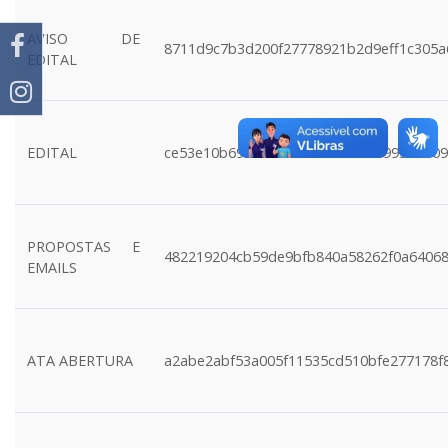
AVISO DE
8711d9c7b3d200f27778921b2d9eff1c305a
EDITAL
EDITAL
ce53e10b6920eea88849e5ddda09936b60
PROPOSTAS E
482219204cb59de9bfb840a58262f0a64068
EMAILS
ATA ABERTURA
a2abe2abf53a005f11535cd510bfe277178f8