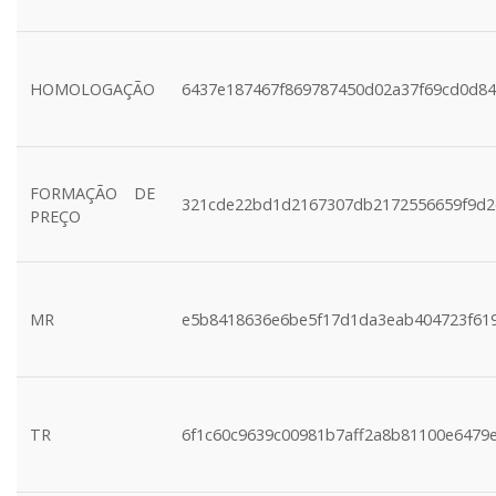
HOMOLOGAÇÃO
6437e187467f869787450d02a37f69cd0d84
FORMAÇÃO DE
321cde22bd1d2167307db2172556659f9d2
PREÇO
MR
e5b8418636e6be5f17d1da3eab404723f61
TR
6f1c60c9639c00981b7aff2a8b81100e6479