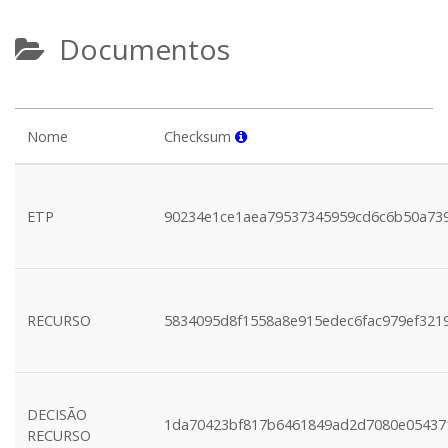
Documentos
Nome
Checksum
ETP
90234e1ce1aea79537345959cd6c6b50a73
RECURSO
5834095d8f1558a8e915edec6fac979ef321
DECISÃO
1da70423bf817b6461849ad2d7080e05437
RECURSO