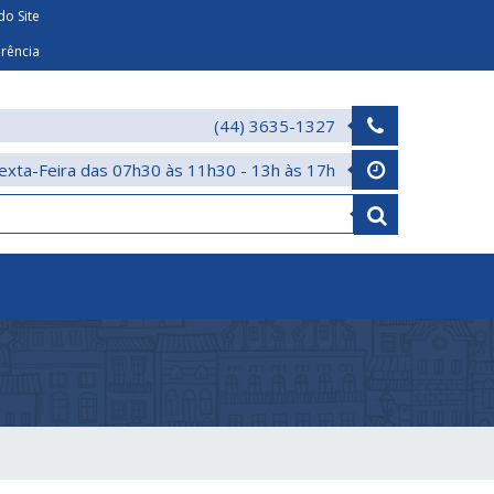
o Site
arência
(44) 3635-1327
exta-Feira das 07h30 às 11h30 - 13h às 17h