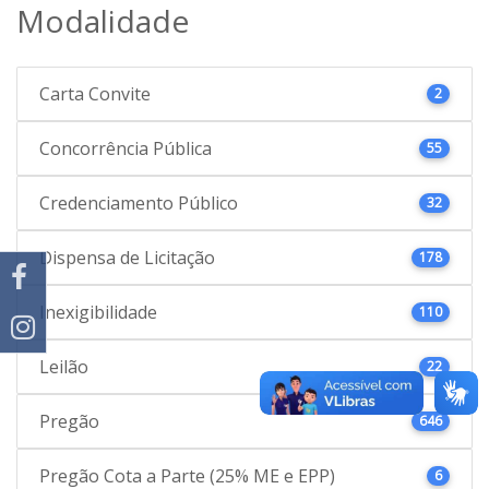
Modalidade
Carta Convite
2
Concorrência Pública
55
Credenciamento Público
32
Dispensa de Licitação
178
Inexigibilidade
110
Leilão
22
Pregão
646
Pregão Cota a Parte (25% ME e EPP)
6