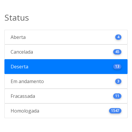
Status
Aberta
4
Cancelada
45
Deserta
13
Em andamento
3
Fracassada
11
Homologada
1547